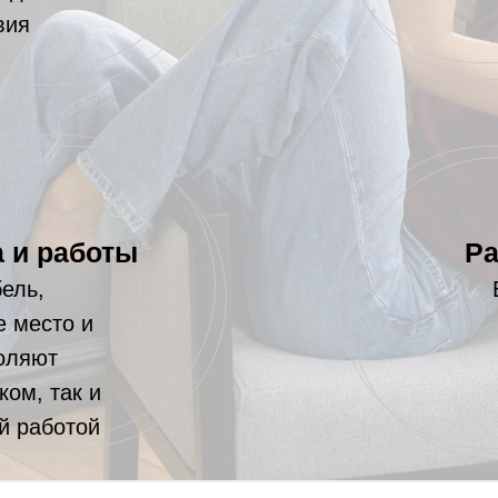
вия
 и работы
Ра
ель,
е место и
воляют
ком, так и
й работой